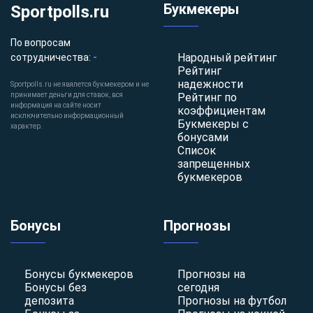
Букмекеры
Sportpolls.ru
По вопросам
-
Народный рейтинг
сотрудничества:
Рейтинг
надежности
Sportpolls.ru не явялется букмекером и не
принимает деньги для ставок, вся
Рейтинг по
информация на сайте носит
коэффициентам
исключительно информационный
Букмекеры с
характер.
бонусами
Список
запрещенных
букмекеров
Бонусы
Прогнозы
Бонусы букмекеров
Прогнозы на
Бонусы без
сегодня
депозита
Прогнозы на футбол