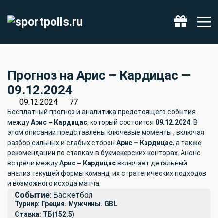
Фрибет 500 ₽
Получить
Прогноз на Арис – Кардицас —
09.12.2024
09.12.2024
77
Бесплатный прогноз и аналитика предстоящего события
между
Арис – Кардицас
, который состоится
09.12.2024
. В
этом описании представлены ключевые моменты , включая
разбор сильных и слабых сторон
Арис – Кардицас
, а также
рекомендации по ставкам в букмекерских конторах. Анонс
встречи между
Арис – Кардицас
включает детальный
анализ текущей формы команд, их стратегических подходов
и возможного исхода матча.
Событие
: Баскетбол
Турнир: Греция. Мужчины. GBL
Ставка: ТБ(152.5)