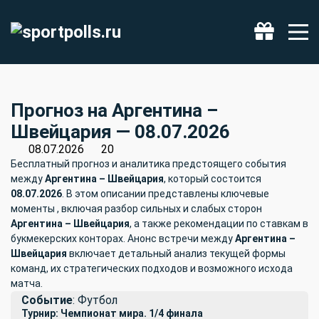
Фрибет 500 ₽
Получить
Прогноз на Аргентина –
Швейцария — 08.07.2026
08.07.2026
20
Бесплатный прогноз и аналитика предстоящего события
между
Аргентина – Швейцария
, который состоится
08.07.2026
. В этом описании представлены ключевые
моменты , включая разбор сильных и слабых сторон
Аргентина – Швейцария
, а также рекомендации по ставкам в
букмекерских конторах. Анонс встречи между
Аргентина –
Швейцария
включает детальный анализ текущей формы
команд, их стратегических подходов и возможного исхода
матча.
Событие
: Футбол
Турнир: Чемпионат мира. 1/4 финала