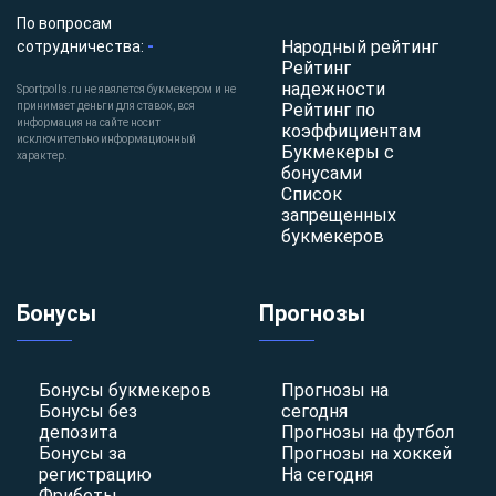
По вопросам
-
Народный рейтинг
сотрудничества:
Рейтинг
надежности
Sportpolls.ru не явялется букмекером и не
принимает деньги для ставок, вся
Рейтинг по
информация на сайте носит
коэффициентам
исключительно информационный
Букмекеры с
характер.
бонусами
Список
запрещенных
букмекеров
Бонусы
Прогнозы
Бонусы букмекеров
Прогнозы на
Бонусы без
сегодня
депозита
Прогнозы на футбол
Бонусы за
Прогнозы на хоккей
регистрацию
На сегодня
Фрибеты