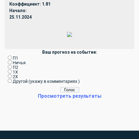
Коэффициент: 1.81
Начало:
25.11.2024
Ваш прогноз на событие:
П1
Ничья
П2
1X
2X
Другой (укажу в комментариях )
Просмотреть результаты