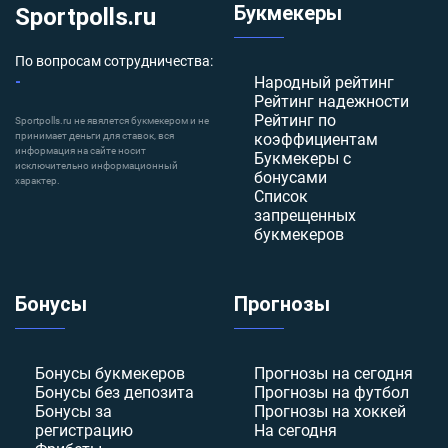
Букмекеры
Sportpolls.ru
По вопросам сотрудничества:
-
Народный рейтинг
Рейтинг надежности
Рейтинг по
Sportpolls.ru не явялется букмекером и не
принимает деньги для ставок, вся
коэффициентам
информация на сайте носит
Букмекеры с
исключительно информационный
бонусами
характер.
Список
запрещенных
букмекеров
Бонусы
Прогнозы
Бонусы букмекеров
Прогнозы на сегодня
Бонусы без депозита
Прогнозы на футбол
Бонусы за
Прогнозы на хоккей
регистрацию
На сегодня