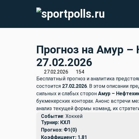
Прогноз на Амур –
27.02.2026
27.02.2026
154
Бесплатный прогноз и аналитика предсто
состоится
27.02.2026
. В этом описании п
сильных и слабых сторон
Амур – Нефтехи
букмекерских конторах. Анонс встречи м
анализ текущей формы команд, их стратег
Событие
: Хоккей
Турнир: КХЛ
Прогноз: Ф1(0)
Коэффициент: 1.81