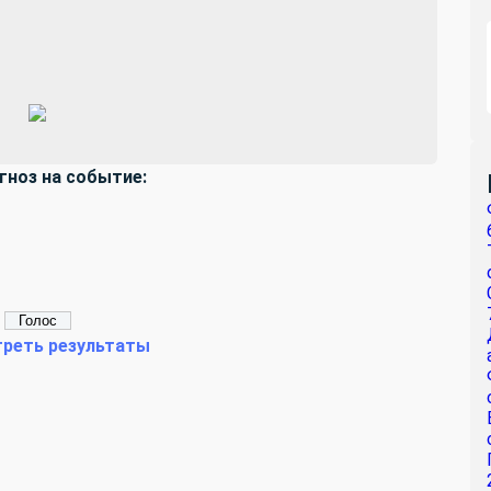
гноз на событие:
реть результаты