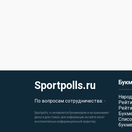
Бук
Sportpolls.ru
Народ
По вопросам сотрудничества:
-
Рейти
Рейти
Букме
Sportpolls.ru не явялется букмекером и не принимает
деньги для ставок, вся информация на сайте носит
Списо
исключительно информационный характер.
букм