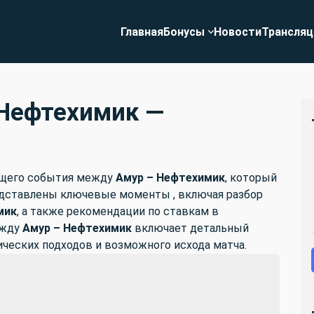
Главная
Бонусы
Новости
Трансляц
Фрибет
 Нефтехимик —
ящего события между
Амур – Нефтехимик
, который
редставлены ключевые моменты , включая разбор
мик
, а также рекомендации по ставкам в
ежду
Амур – Нефтехимик
включает детальный
ических подходов и возможного исхода матча.