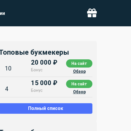
ии
Фрибет 500 ₽
Получить
Топовые букмекеры
20 000 ₽
На сайт
10
Бонус
Обзор
15 000 ₽
На сайт
4
Бонус
Обзор
Полный список