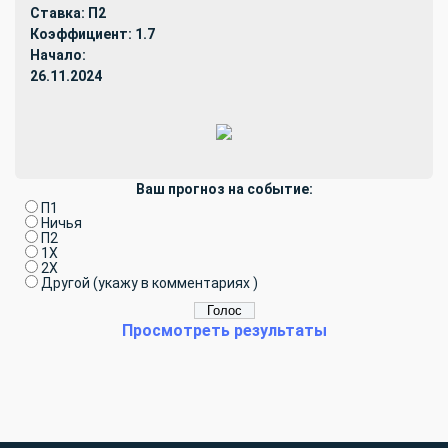
Ставка: П2
Коэффициент: 1.7
Начало:
26.11.2024
Ваш прогноз на событие:
П1
Ничья
П2
1X
2X
Другой (укажу в комментариях )
Просмотреть результаты