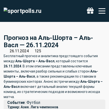
Фрибет 500 ₽
Получить
Прогноз на Аль-Шорта – Аль-
Васл — 26.11.2024
26.11.2024
125
Бесплатный прогноз и аналитика предстоящего события
между
Аль-Шорта – Аль-Васл
, который состоится
26.11.2024
. В этом описании представлены ключевые
моменты , включая разбор сильных и слабых сторон
Аль-
Шорта – Аль-Васл
, а также рекомендации по ставкам в
букмекерских конторах. Анонс встречи между
Аль-Шорта –
Аль-Васл
включает детальный анализ текущей формы
команд, их стратегических подходов и возможного исхода
матча.
Событие
: Футбол
Турнир: Азия. Лига чемпионов