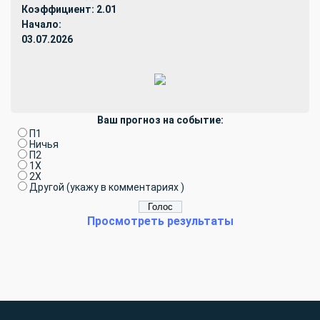
Коэффициент: 2.01
Начало:
03.07.2026
Ваш прогноз на событие:
П1
Ничья
П2
1X
2X
Другой (укажу в комментариях )
Просмотреть результаты