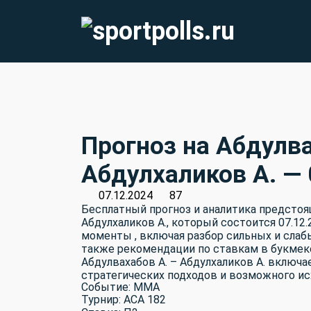
Прогноз на Абдулва
Абдулхаликов А. — 
07.12.2024
87
Бесплатный прогноз и аналитика предсто
Абдулхаликов А.
, который состоится
07.12.
моменты , включая разбор сильных и сла
также рекомендации по ставкам в букмек
Абдулвахабов А. – Абдулхаликов А.
включае
стратегических подходов и возможного ис
Событие
: ММА
Турнир: АСА 182