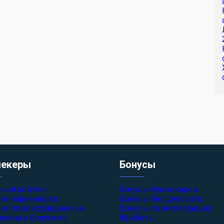
мекеры
Бонусы
ный рейтинг
Бонусы букмекеров
нг надежности
Бонусы без депозита
нг по коэффициентам
Бонусы за регистрацию
керы с бонусами
Фрибеты