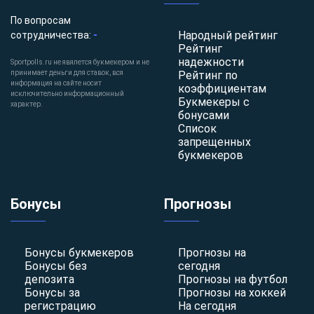
По вопросам
-
Народный рейтинг
сотрудничества:
Рейтинг
надежности
Sportpolls.ru не явялется букмекером и не
принимает деньги для ставок, вся
Рейтинг по
информация на сайте носит
коэффициентам
исключительно информационный
Букмекеры с
характер.
бонусами
Список
запрещенных
букмекеров
Бонусы
Прогнозы
Бонусы букмекеров
Прогнозы на
Бонусы без
сегодня
депозита
Прогнозы на футбол
Бонусы за
Прогнозы на хоккей
регистрацию
На сегодня