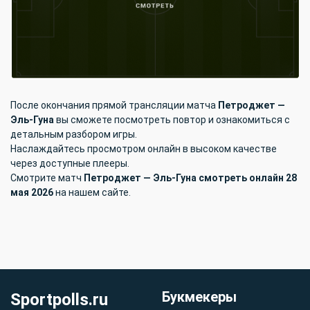
После окончания прямой трансляции матча
Петроджет —
Эль-Гуна
вы сможете посмотреть повтор и ознакомиться с
детальным разбором игры.
Наслаждайтесь просмотром онлайн в высоком качестве
через доступные плееры.
Смотрите матч
Петроджет — Эль-Гуна смотреть онлайн 28
мая 2026
на нашем сайте.
Букмекеры
Sportpolls.ru