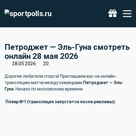
Фрибет 500 ₽
Получить
Петроджет — Эль-Гуна смотреть
онлайн 28 мая 2026
28.05.2026
20
Дорогие любители спорта! Приглашаем вас на онлайн-
трансляцию матча между командами
Петроджет — Эль-
Гуна
. Начало по московскому времени.
Плеер №1 (трансляция запустится после рекламы):