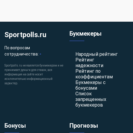
Букмекеры
Sportpolls.ru
По вопросам
-
Народный рейтинг
сотрудничества:
Рейтинг
надежности
Sportpolls.ru не явялется букмекером и не
принимает деньги для ставок, вся
Рейтинг по
информация на сайте носит
коэффициентам
исключительно информационный
Букмекеры с
характер.
бонусами
Список
запрещенных
букмекеров
Бонусы
Прогнозы