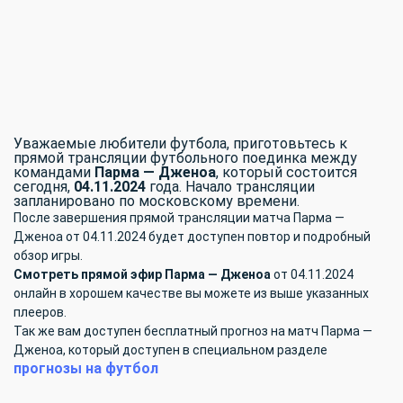
Уважаемые любители футбола, приготовьтесь к
прямой трансляции футбольного поединка между
командами
Парма — Дженоа
, который состоится
сегодня,
04.11.2024
года. Начало трансляции
запланировано по московскому времени.
После завершения прямой трансляции матча Парма —
Дженоа от 04.11.2024 будет доступен повтор и подробный
обзор игры.
Смотреть прямой эфир Парма — Дженоа
от 04.11.2024
онлайн в хорошем качестве вы можете из выше указанных
плееров.
Так же вам доступен бесплатный прогноз на матч Парма —
Дженоа, который доступен в специальном разделе
прогнозы на футбол