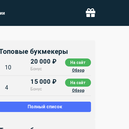
ии
Фрибет 500 ₽
Получить
Топовые букмекеры
20 000 ₽
На сайт
10
Бонус
Обзор
15 000 ₽
На сайт
4
Бонус
Обзор
Полный список