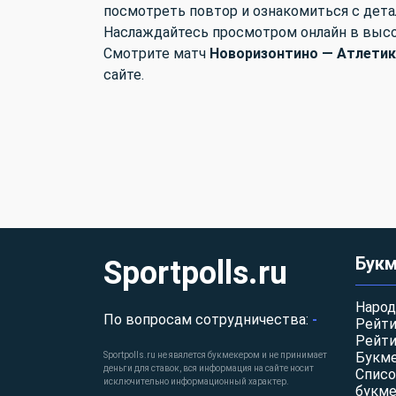
посмотреть повтор и ознакомиться с дет
Наслаждайтесь просмотром онлайн в высо
Смотрите матч
Новоризонтино — Атлетик
сайте.
Бук
Sportpolls.ru
Народ
По вопросам сотрудничества:
-
Рейти
Рейти
Букме
Sportpolls.ru не явялется букмекером и не принимает
деньги для ставок, вся информация на сайте носит
Списо
исключительно информационный характер.
букм