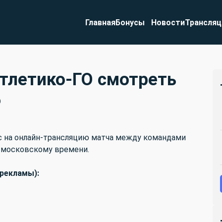
Главная
Бонусы
Новости
Трансляц
Фрибет
тлетико-ГО смотреть
6
с на онлайн-трансляцию матча между командами
о московскому времени.
 рекламы):