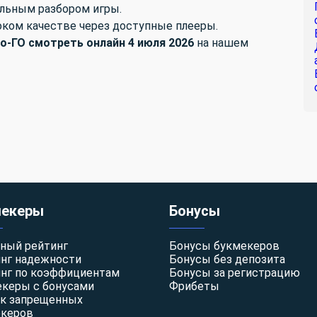
альным разбором игры.
ком качестве через доступные плееры.
о-ГО смотреть онлайн 4 июля 2026
на нашем
мекеры
Бонусы
ный рейтинг
Бонусы букмекеров
нг надежности
Бонусы без депозита
нг по коэффициентам
Бонусы за регистрацию
керы с бонусами
Фрибеты
к запрещенных
екеров