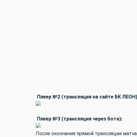
Плеер №2 (трансляция на сайте БК ЛЕОН)
Плеер №3 (трансляция через бота):
После окончания прямой трансляции матч