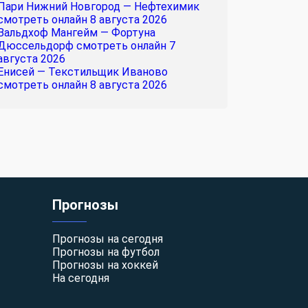
Пари Нижний Новгород — Нефтехимик
смотреть онлайн 8 августа 2026
Вальдхоф Мангейм — Фортуна
Дюссельдорф смотреть онлайн 7
августа 2026
Енисей — Текстильщик Иваново
смотреть онлайн 8 августа 2026
Прогнозы
Прогнозы на сегодня
Прогнозы на футбол
Прогнозы на хоккей
На сегодня