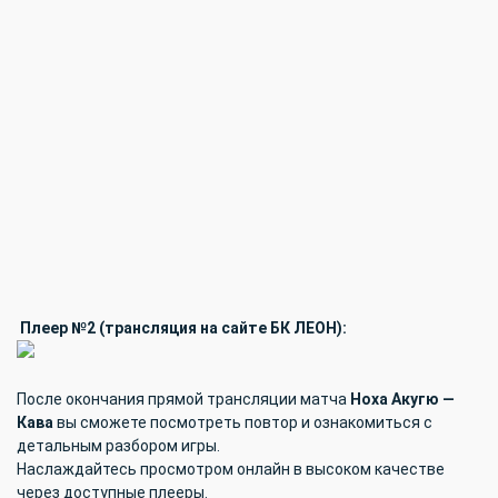
Плеер №2 (трансляция на сайте БК ЛЕОН):
После окончания прямой трансляции матча
Ноха Акугю —
Кава
вы сможете посмотреть повтор и ознакомиться с
детальным разбором игры.
Наслаждайтесь просмотром онлайн в высоком качестве
через доступные плееры.