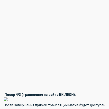
Плеер №3 (трансляция на сайте БК ЛЕОН):
После завершения прямой трансляции матча будет доступен