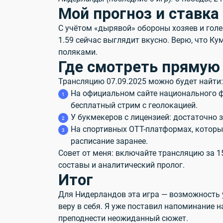
Мой прогноз и ставка
С учётом «дырявой» обороны хозяев и голе
1.59 сейчас выглядит вкусно. Верю, что Ку
поляками.
Где смотреть
прямую
Трансляцию 07.09.2025 можно будет найти:
На официальном сайте национального 
бесплатный стрим с геолокацией.
У букмекеров с лицензией: достаточно 
На спортивных OTT-платформах, которы
расписание заранее.
Совет от меня: включайте трансляцию за 15
составы и аналитический пролог.
Итог
Для Нидерландов эта игра — возможность 
веру в себя. Я уже поставил напоминание 
преподнести неожиданный сюжет.