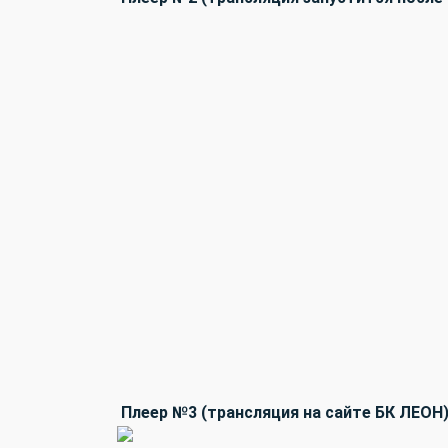
Плеер №3 (трансляция на сайте БК ЛЕОН)