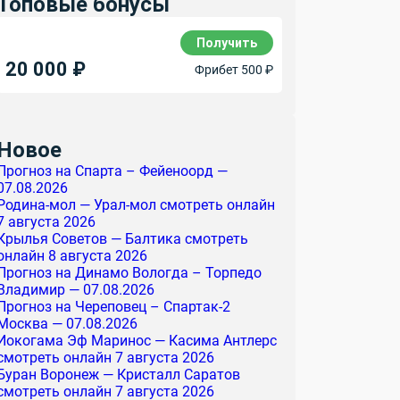
Топовые бонусы
Получить
20 000 ₽
Фрибет 500 ₽
Новое
Прогноз на Спарта – Фейеноорд —
07.08.2026
Родина-мол — Урал-мол смотреть онлайн
7 августа 2026
Крылья Советов — Балтика смотреть
онлайн 8 августа 2026
Прогноз на Динамо Вологда – Торпедо
Владимир — 07.08.2026
Прогноз на Череповец – Спартак-2
Москва — 07.08.2026
Иокогама Эф Маринос — Касима Антлерс
смотреть онлайн 7 августа 2026
Буран Воронеж — Кристалл Саратов
смотреть онлайн 7 августа 2026