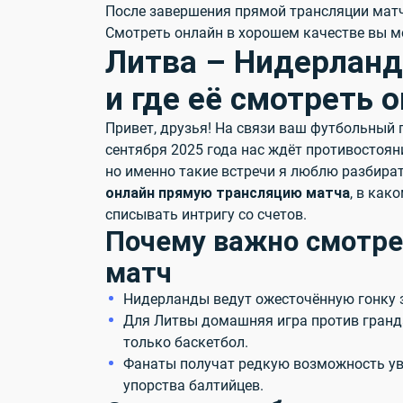
После завершения прямой трансляции матч
Смотреть онлайн в хорошем качестве вы м
Литва – Нидерлан
и где её смотреть 
Привет, друзья! На связи ваш футбольный г
сентября 2025 года нас ждёт противостояни
но именно такие встречи я люблю разбира
онлайн прямую трансляцию матча
, в как
списывать интригу со счетов.
Почему важно
смотре
матч
Нидерланды ведут ожесточённую гонку з
Для Литвы домашняя игра против гранда 
только баскетбол.
Фанаты получат редкую возможность у
упорства балтийцев.