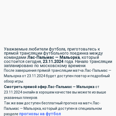
Уважаемые любители футбола, приготовьтесь к
прямой трансляции футбольного поединка между
командами
Лас-Пальмас — Мальорка
, который
состоится сегодня,
23.11.2024
года. Начало трансляции
запланировано по московскому времени.
После завершения прямой трансляции матча Лас-Пальмас —
Мальорка от 23.11.2024 будет доступен повтор и подробный
обзор игры.
Смотреть прямой эфир Лас-Пальмас — Мальорка
от
23.11.2024 онлайн в хорошем качестве вы можете из выше
указанных плееров.
Так же вам доступен бесплатный прогноз на матч Лас-
Пальмас — Мальорка, который доступен в специальном
прогнозы на футбол
разделе