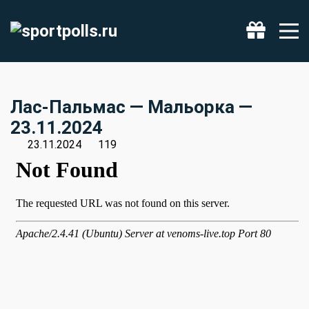
Фрибет 500 ₽
Получить
Лас-Пальмас — Мальорка —
23.11.2024
23.11.2024
119