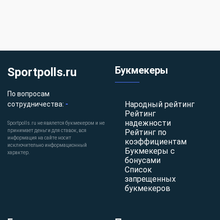
Букмекеры
Sportpolls.ru
По вопросам
-
Народный рейтинг
сотрудничества:
Рейтинг
надежности
Sportpolls.ru не явялется букмекером и не
принимает деньги для ставок, вся
Рейтинг по
информация на сайте носит
коэффициентам
исключительно информационный
Букмекеры с
характер.
бонусами
Список
запрещенных
букмекеров