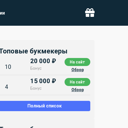
ии
Фрибет 500 ₽
Получить
Топовые букмекеры
20 000 ₽
На сайт
10
Бонус
Обзор
15 000 ₽
На сайт
4
Бонус
Обзор
Полный список