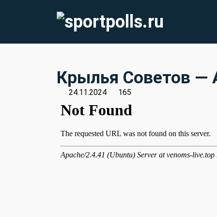
Крылья Советов — 
24.11.2024
165