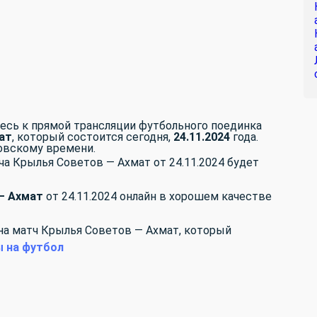
есь к прямой трансляции футбольного поединка
ат
, который состоится сегодня,
24.11.2024
года.
овскому времени.
а Крылья Советов — Ахмат от 24.11.2024 будет
— Ахмат
от 24.11.2024 онлайн в хорошем качестве
на матч Крылья Советов — Ахмат, который
ы на футбол