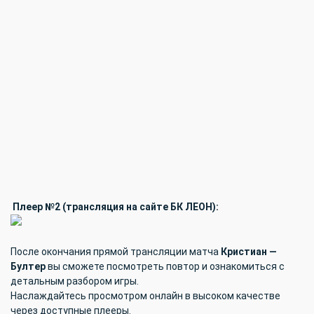
Плеер №2 (трансляция на сайте БК ЛЕОН):
После окончания прямой трансляции матча
Кристиан —
Бултер
вы сможете посмотреть повтор и ознакомиться с
детальным разбором игры.
Наслаждайтесь просмотром онлайн в высоком качестве
через доступные плееры.