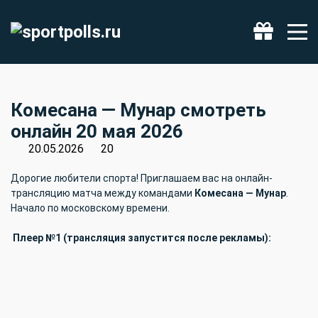
Фрибет 500 ₽
Получить
Комесана — Мунар смотреть
онлайн 20 мая 2026
20.05.2026
20
Дорогие любители спорта! Приглашаем вас на онлайн-
трансляцию матча между командами
Комесана — Мунар
.
Начало по московскому времени.
Плеер №1 (трансляция запустится после рекламы):