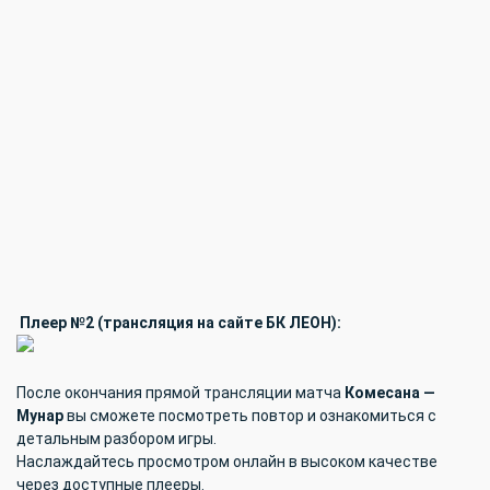
Плеер №2 (трансляция на сайте БК ЛЕОН):
После окончания прямой трансляции матча
Комесана —
Мунар
вы сможете посмотреть повтор и ознакомиться с
детальным разбором игры.
Наслаждайтесь просмотром онлайн в высоком качестве
через доступные плееры.