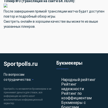
Плеер №3 (трансляция на сайте БК ЛЕОН):
После завершения прямой трансляции матча будет доступен
повтор и подробный обзор игры.
Смотреть онлайн в хорошем качестве вы можете из выше
указанных плееров.
Букмекеры
Sportpolls.ru
По вопросам
-
Народный рейтинг
сотрудничества:
Рейтинг
надежности
Sportpolls.ru не явялется букмекером и не
принимает деньги для ставок, вся
Рейтинг по
информация на сайте носит
коэффициентам
исключительно информационный
Букмекеры с
характер.
бонусами