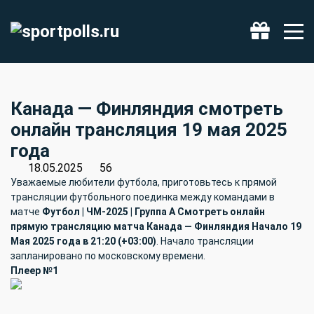
Фрибет 500 ₽
Получить
Канада — Финляндия смотреть
онлайн трансляция 19 мая 2025
года
18.05.2025
56
Уважаемые любители футбола, приготовьтесь к прямой
трансляции футбольного поединка между командами в
матче
Футбол | ЧМ-2025 | Группа A Смотреть онлайн
прямую трансляцию матча Канада — Финляндия Начало 19
Мая 2025 года в 21:20 (+03:00)
. Начало трансляции
запланировано по московскому времени.
Плеер №1