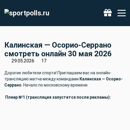
Фрибет 500 ₽
Получить
Калинская — Осорио-Серрано
смотреть онлайн 30 мая 2026
29.05.2026
17
Дорогие любители спорта! Приглашаем вас на онлайн-
трансляцию матча между командами
Калинская — Осорио-
Серрано
. Начало по московскому времени.
Плеер №1 (трансляция запустится после рекламы):