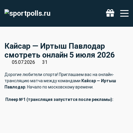
Фрибет 500 ₽
Получить
Кайсар — Иртыш Павлодар
смотреть онлайн 5 июля 2026
05.07.2026
31
Дорогие любители спорта! Приглашаем вас на онлайн-
трансляцию матча между командами
Кайсар — Иртыш
Павлодар
. Начало по московскому времени.
Плеер №1 (трансляция запустится после рекламы):