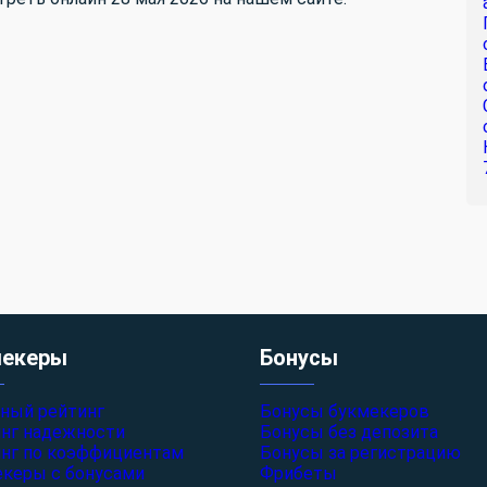
мекеры
Бонусы
ный рейтинг
Бонусы букмекеров
нг надежности
Бонусы без депозита
нг по коэффициентам
Бонусы за регистрацию
керы с бонусами
Фрибеты