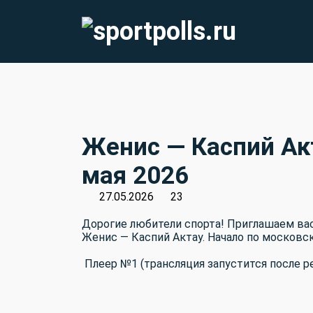
Женис — Каспий Ак
мая 2026
27.05.2026
23
Дорогие любители спорта! Приглашаем ва
Женис — Каспий Актау
. Начало по московс
Плеер №1 (трансляция запустится после р