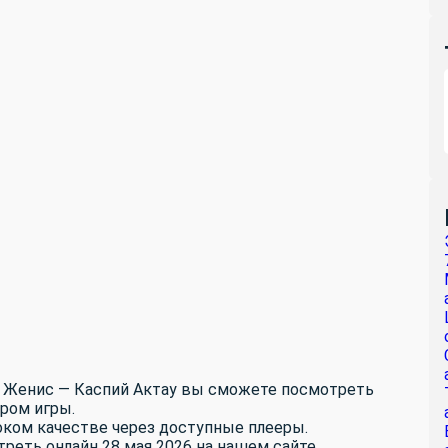
а
Женис — Каспий Актау
вы сможете посмотреть
ром игры.
ком качестве через доступные плееры.
реть онлайн 28 мая 2026
на нашем сайте.