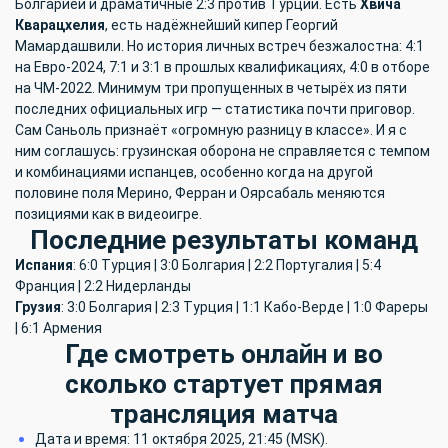
Болгарией и драматичные 2:3 против Турции. Есть
Хвича
Кварацхелия
, есть надёжнейший кипер Георгий
Мамардашвили. Но история личных встреч безжалостна: 4:1
на Евро-2024, 7:1 и 3:1 в прошлых квалификациях, 4:0 в отборе
на ЧМ-2022. Минимум три пропущенных в четырёх из пяти
последних официальных игр — статистика почти приговор.
Сам Саньоль признаёт «огромную разницу в классе». И я с
ним соглашусь: грузинская оборона не справляется с темпом
и комбинациями испанцев, особенно когда на другой
половине поля Мерино, Ферран и Оярсабаль меняются
позициями как в видеоигре.
Последние результаты команд
Испания
: 6:0 Турция | 3:0 Болгария | 2:2 Португалия | 5:4
Франция | 2:2 Нидерланды
Грузия
: 3:0 Болгария | 2:3 Турция | 1:1 Кабо-Верде | 1:0 Фареры
| 6:1 Армения
Где смотреть онлайн и во
сколько стартует прямая
трансляция матча
Дата и время: 11 октября 2025, 21:45 (MSK).