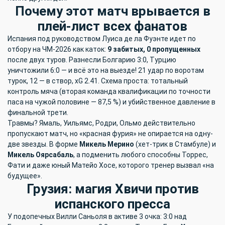
Почему этот матч врывается в
плей-лист всех фанатов
Испания под руководством Луиса де ла Фуэнте идет по
отбору на ЧМ-2026 как каток:
9 забитых, 0 пропущенных
после двух туров. Разнесли Болгарию 3:0, Турцию
уничтожили 6:0 — и всё это на выезде! 21 удар по воротам
турок, 12 — в створ, xG 2.41. Схема проста: тотальный
контроль мяча (вторая команда квалификации по точности
паса на чужой половине — 87,5 %) и убийственное давление в
финальной трети.
Травмы? Ямаль, Уильямс, Родри, Ольмо действительно
пропускают матч, но «красная фурия» не опирается на одну-
две звезды. В форме
Микель Мерино
(хет-трик в Стамбуле) и
Микель Оярсабаль
, а подменить любого способны Торрес,
Фати и даже юный Матейо Хосе, которого тренер вызвал «на
будущее».
Грузия: магия Хвичи против
испанского пресса
У подопечных Вилли Саньоля в активе 3 очка: 3:0 над