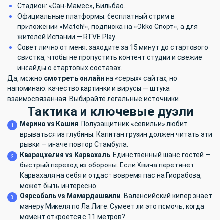
Стадион: «Сан-Мамес», Бильбао.
Официальные платформы: бесплатный стрим в
приложении «Match!», подписка на «Okko Спорт», а для
жителей Испании — RTVE Play.
Совет лично от меня: заходите за 15 минут до стартового
свистка, чтобы не пропустить контент студии и свежие
инсайды о стартовых составах.
Да, можно
смотреть онлайн
на «серых» сайтах, но
напоминаю: качество картинки и вирусы — штука
взаимосвязанная. Выбирайте легальные источники.
Тактика и ключевые дуэли
Мерино vs Кашия
. Полузащитник «севильи» любит
врываться из глубины. Капитан грузин должен читать эти
рывки — иначе повтор Стамбула.
Кварацхелия vs Карвахаль
. Единственный шанс гостей —
быстрый переход из обороны. Если Хвича перетянет
Карвахаля на себя и отдаст вовремя пас на Гиорабова,
может быть интересно.
Оярсабаль vs Мамардашвили
. Валенсийский кипер знает
манеру Микеля по Ла Лиге. Сумеет ли это помочь, когда
момент откроется с 11 метров?