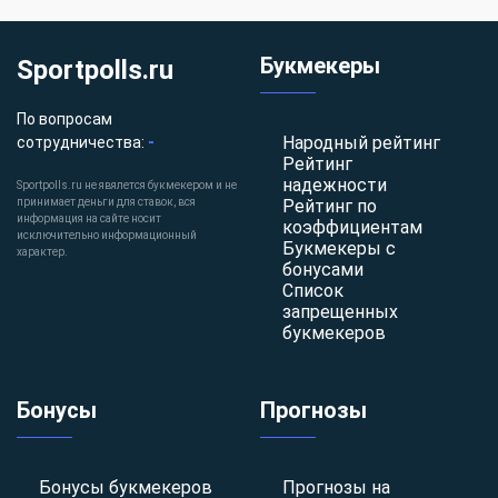
Букмекеры
Sportpolls.ru
По вопросам
-
Народный рейтинг
сотрудничества:
Рейтинг
надежности
Sportpolls.ru не явялется букмекером и не
принимает деньги для ставок, вся
Рейтинг по
информация на сайте носит
коэффициентам
исключительно информационный
Букмекеры с
характер.
бонусами
Список
запрещенных
букмекеров
Бонусы
Прогнозы
Бонусы букмекеров
Прогнозы на