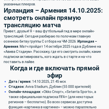
указанных плееров.
Ирландия – Армения 14.10.2025:
смотреть онлайн прямую
трансляцию матча
Привет, друзья! Я – ваш футбольный гид в мире онлайн-
трансляций. Сегодня разбираю по полочкам главную
осеннюю битву группы C отбора на ЧМ-2026:
Ирландия –
Армения
. Матч пройдет 14 октября 2025 года в Дублине на
«Авива Стэдиум». Расскажу, где его
смотреть онлайн
, какие
подписки активировать, кого ждать в старте и на что
поставить в лайве.
Когда и где включать прямой
эфир
Дата / время:
14.10.2025, 21:45 мск
Стадион:
Aviva Stadium, Дублин (55 000 зрителей)
Онлайн-площадки:
«Okko Спорт», «Setanta Sports», а
также официальная подписка FIFA+ (для некоторых
регионов – бесплатно). Во всех сервисах доступна
функция «картинка в картинке» – можно параллельно