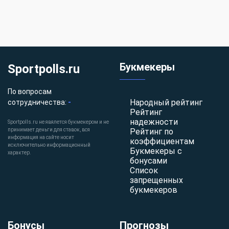
Букмекеры
Sportpolls.ru
По вопросам
-
Народный рейтинг
сотрудничества:
Рейтинг
надежности
Sportpolls.ru не явялется букмекером и не
принимает деньги для ставок, вся
Рейтинг по
информация на сайте носит
коэффициентам
исключительно информационный
Букмекеры с
характер.
бонусами
Список
запрещенных
букмекеров
Бонусы
Прогнозы