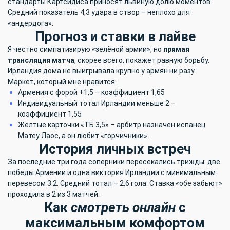
стандарты Картсидиса приносят львиную долю моментов.
Средний показатель 4,3 удара в створ – неплохо для
«андердога».
Прогноз и ставки в лайве
Я честно симпатизирую «зелёной армии», но
прямая
трансляция матча
, скорее всего, покажет равную борьбу.
Ирландия дома не выигрывала крупно у армян ни разу.
Маркет, который мне нравится:
Армения с форой +1,5 – коэффициент 1,65
Индивидуальный тотал Ирландии меньше 2 –
коэффициент 1,55
Жёлтые карточки «ТБ 3,5» – арбитр назначен испанец
Матеу Лаос, а он любит «горчичники».
История личных встреч
За последние три года соперники пересекались трижды: две
победы Армении и одна виктория Ирландии с минимальным
перевесом 3:2. Средний тотал – 2,6 гола. Ставка «обе забьют»
проходила в 2 из 3 матчей.
Как
смотреть онлайн
с
максимальным комфортом