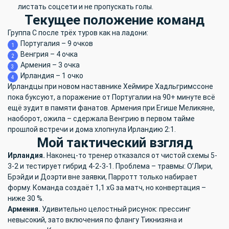
листать соцсети и не пропускать голы.
Текущее положение команд
Группа C после трёх туров как на ладони:
Португалия – 9 очков
Венгрия – 4 очка
Армения – 3 очка
Ирландия – 1 очко
Ирландцы при новом наставнике Хеймире Хадльгримссоне
пока буксуют, а поражение от Португалии на 90+ минуте всё
ещё зудит в памяти фанатов. Армения при Егише Меликяне,
наоборот, ожила – сдержала Венгрию в первом тайме
прошлой встречи и дома хлопнула Ирландию 2:1.
Мой тактический взгляд
Ирландия.
Наконец-то тренер отказался от чистой схемы 5-
3-2 и тестирует гибрид 4-2-3-1. Проблема – травмы: О’Лири,
Брэйди и Доэрти вне заявки, Парротт только набирает
форму. Команда создаёт 1,1 xG за матч, но конвертация –
ниже 30 %.
Армения.
Удивительно целостный рисунок: прессинг
невысокий, зато включения по флангу Тикнизяна и