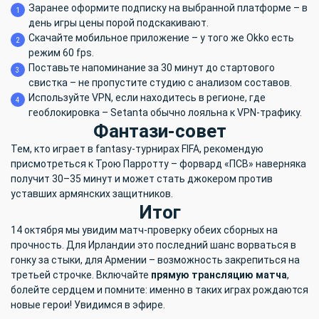
Заранее оформите подписку на выбранной платформе – в
день игры цены порой подскакивают.
Скачайте мобильное приложение – у того же Okko есть
режим 60 fps.
Поставьте напоминание за 30 минут до стартового
свистка – не пропустите студию с анализом составов.
Используйте VPN, если находитесь в регионе, где
геоблокировка – Setanta обычно лояльна к VPN-трафику.
Фантази-совет
Тем, кто играет в fantasy-турнирах FIFA, рекомендую
присмотреться к Трою Парротту – форвард «ПСВ» наверняка
получит 30–35 минут и может стать джокером против
уставших армянских защитников.
Итог
14 октября мы увидим матч-проверку обеих сборных на
прочность. Для Ирландии это последний шанс ворваться в
гонку за стыки, для Армении – возможность закрепиться на
третьей строчке. Включайте
прямую трансляцию матча
,
болейте сердцем и помните: именно в таких играх рождаются
новые герои! Увидимся в эфире.