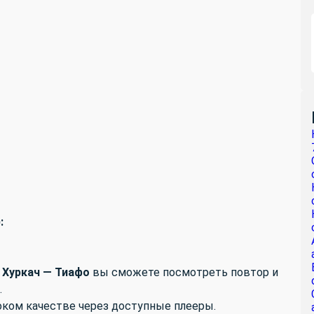
:
а
Хуркач — Тиафо
вы сможете посмотреть повтор и
.
ком качестве через доступные плееры.