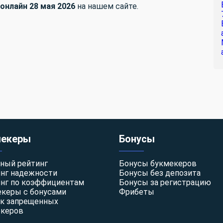
онлайн 28 мая 2026
на нашем сайте.
мекеры
Бонусы
ный рейтинг
Бонусы букмекеров
нг надежности
Бонусы без депозита
нг по коэффициентам
Бонусы за регистрацию
керы с бонусами
Фрибеты
к запрещенных
екеров