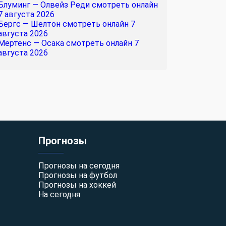
Блуминг — Олвейз Реди смотреть онлайн
7 августа 2026
Бергс — Шелтон смотреть онлайн 7
августа 2026
Мертенс — Осака смотреть онлайн 7
августа 2026
Прогнозы
Прогнозы на сегодня
Прогнозы на футбол
Прогнозы на хоккей
На сегодня