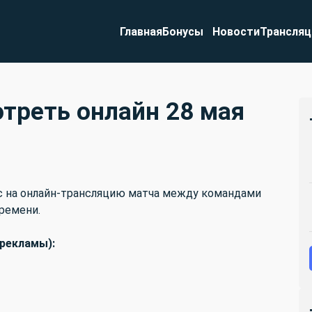
Главная
Бонусы
Новости
Трансляц
Фрибет
отреть онлайн 28 мая
с на онлайн-трансляцию матча между командами
времени.
 рекламы):