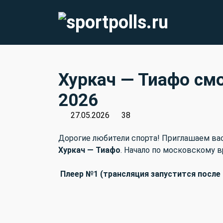
Хуркач — Тиафо см
2026
27.05.2026
38
Дорогие любители спорта! Приглашаем ва
Хуркач — Тиафо
. Начало по московскому 
Плеер №1 (трансляция запустится после