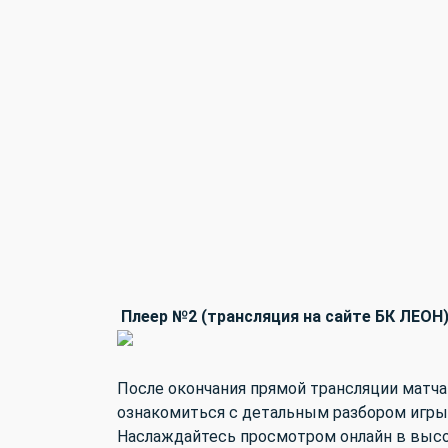
Плеер №2 (трансляция на сайте БК ЛЕОН)
После окончания прямой трансляции матч
ознакомиться с детальным разбором игры
Наслаждайтесь просмотром онлайн в высо