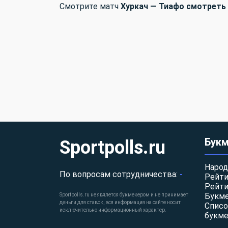
Смотрите матч
Хуркач — Тиафо смотреть 
Бук
Sportpolls.ru
Народ
По вопросам сотрудничества:
-
Рейти
Рейти
Букме
Sportpolls.ru не явялется букмекером и не принимает
деньги для ставок, вся информация на сайте носит
Списо
исключительно информационный характер.
букм