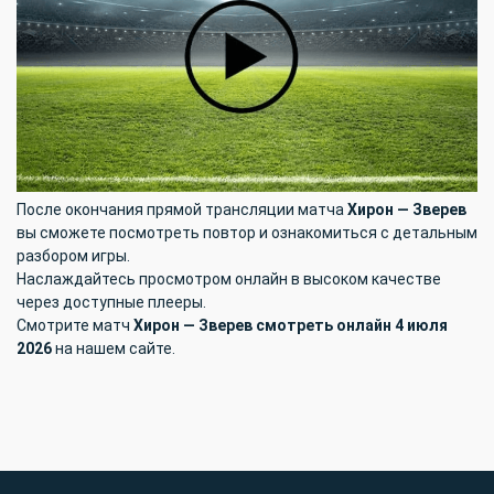
После окончания прямой трансляции матча
Хирон — Зверев
вы сможете посмотреть повтор и ознакомиться с детальным
разбором игры.
Наслаждайтесь просмотром онлайн в высоком качестве
через доступные плееры.
Смотрите матч
Хирон — Зверев смотреть онлайн 4 июля
2026
на нашем сайте.