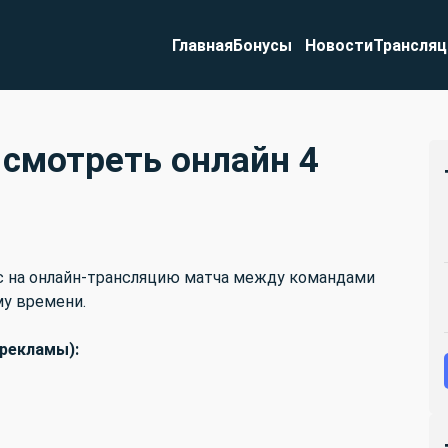
Главная
Бонусы
Новости
Трансляц
Фрибет
 смотреть онлайн 4
с на онлайн-трансляцию матча между командами
му времени.
 рекламы):