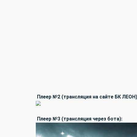
Плеер №2 (трансляция на сайте БК ЛЕОН)
Плеер №3 (трансляция через бота):