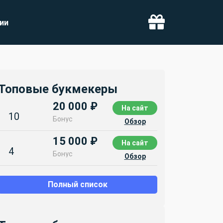
ии
Фрибет 500 ₽
Получить
Топовые букмекеры
20 000 ₽
На сайт
10
Бонус
Обзор
15 000 ₽
На сайт
4
Бонус
Обзор
Полный список