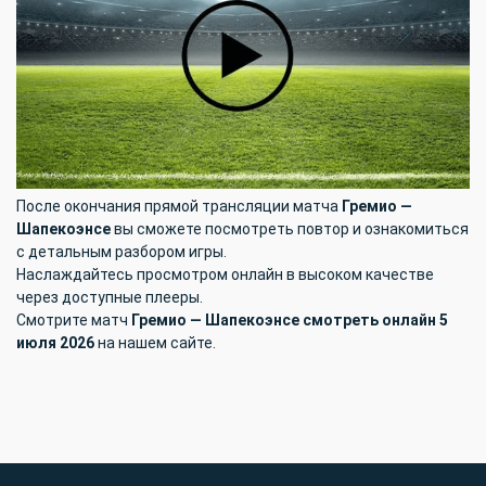
После окончания прямой трансляции матча
Гремио —
Шапекоэнсе
вы сможете посмотреть повтор и ознакомиться
с детальным разбором игры.
Наслаждайтесь просмотром онлайн в высоком качестве
через доступные плееры.
Смотрите матч
Гремио — Шапекоэнсе смотреть онлайн 5
июля 2026
на нашем сайте.