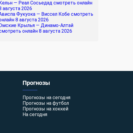
Кельн — Реал Сосьедад смотреть онлайн
8 августа 2026
Ависпа Фукуока — Виссел Кобе смотреть
онлайн 8 августа 2026
Омские Крылья — Динамо-Алтай
смотреть онлайн 8 августа 2026
Прогнозы
Прогнозы на сегодня
Прогнозы на футбол
Прогнозы на хоккей
На сегодня