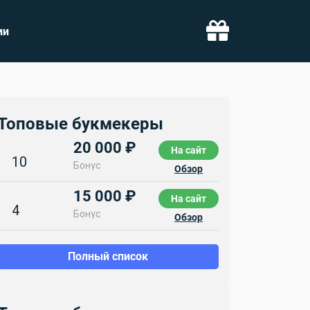
ии
Фрибет 500 ₽
Получить
Топовые букмекеры
20 000 ₽
На сайт
10
Бонус
Обзор
15 000 ₽
На сайт
4
Бонус
Обзор
Полный список