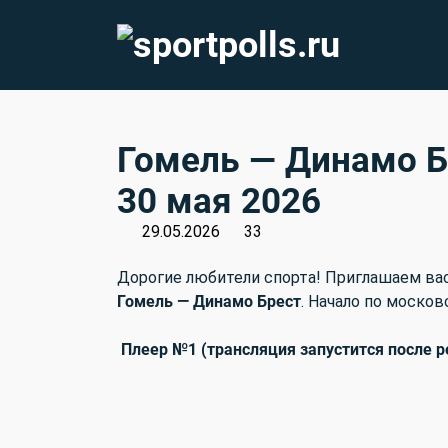
Гомель — Динамо Б
30 мая 2026
29.05.2026
33
Дорогие любители спорта! Приглашаем ва
Гомель — Динамо Брест
. Начало по моско
Плеер №1 (трансляция запустится после 