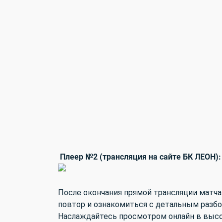
Плеер №2 (трансляция на сайте БК ЛЕОН):
После окончания прямой трансляции матч
повтор и ознакомиться с детальным разбо
Наслаждайтесь просмотром онлайн в высо