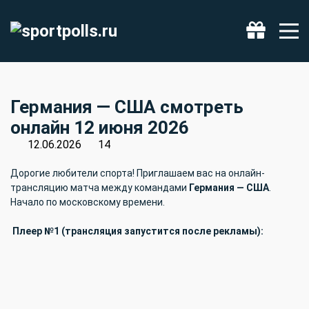
Фрибет 500 ₽
Получить
Германия — США смотреть
онлайн 12 июня 2026
12.06.2026
14
Дорогие любители спорта! Приглашаем вас на онлайн-
трансляцию матча между командами
Германия — США
.
Начало по московскому времени.
Плеер №1 (трансляция запустится после рекламы):