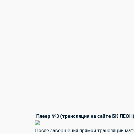
Плеер №3 (трансляция на сайте БК ЛЕОН)
После завершения прямой трансляции матч