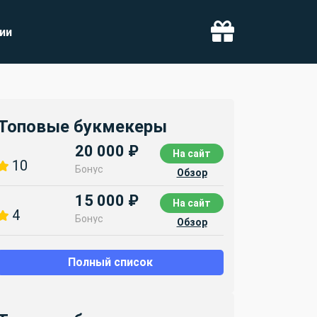
ии
Фрибет 500 ₽
Получить
Топовые букмекеры
20 000 ₽
На сайт
10
Бонус
Обзор
15 000 ₽
На сайт
4
Бонус
Обзор
Полный список