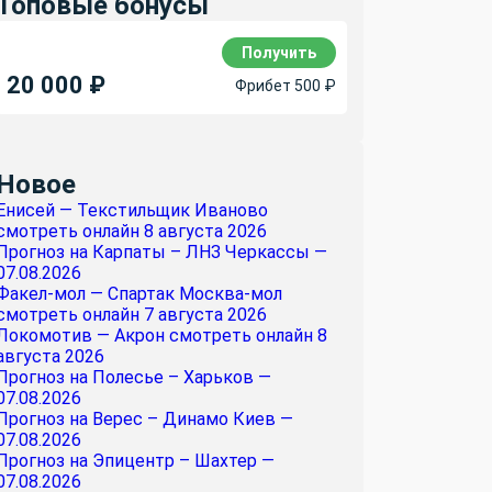
Топовые бонусы
Получить
20 000 ₽
Фрибет 500 ₽
Новое
Енисей — Текстильщик Иваново
смотреть онлайн 8 августа 2026
Прогноз на Карпаты – ЛНЗ Черкассы —
07.08.2026
Факел-мол — Спартак Москва-мол
смотреть онлайн 7 августа 2026
Локомотив — Акрон смотреть онлайн 8
августа 2026
Прогноз на Полесье – Харьков —
07.08.2026
Прогноз на Верес – Динамо Киев —
07.08.2026
Прогноз на Эпицентр – Шахтер —
07.08.2026