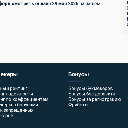
орд смотреть онлайн 29 мая 2026
на нашем
мекеры
Бонусы
ный рейтинг
Бонусы букмекеров
нг надежности
Бонусы без депозита
нг по коэффициентам
Бонусы за регистрацию
керы с бонусами
Фрибеты
к запрещенных
екеров