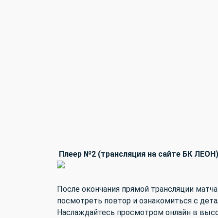
Плеер №2 (трансляция на сайте БК ЛЕОН)
После окончания прямой трансляции матч
посмотреть повтор и ознакомиться с дет
Наслаждайтесь просмотром онлайн в высо