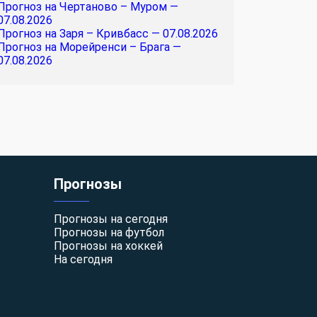
Прогноз на Чертаново – Муром —
07.08.2026
Прогноз на Заря – Кривбасс — 07.08.2026
Прогноз на Морейренси – Брага —
07.08.2026
Прогнозы
Прогнозы на сегодня
Прогнозы на футбол
Прогнозы на хоккей
На сегодня