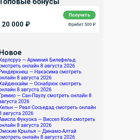
Топовые бонусы
Получить
20 000 ₽
Фрибет 500 ₽
Новое
Карлсруэ — Арминия Билефельд
смотреть онлайн 8 августа 2026
Риндеркнеш — Накасима смотреть
онлайн 8 августа 2026
Хайденхайм — Оснабрюк смотреть
онлайн 8 августа 2026
Гремио — Сан-Паулу смотреть онлайн 8
августа 2026
Кельн — Реал Сосьедад смотреть онлайн
8 августа 2026
Ависпа Фукуока — Виссел Кобе смотреть
онлайн 8 августа 2026
Омские Крылья — Динамо-Алтай
смотреть онлайн 8 августа 2026