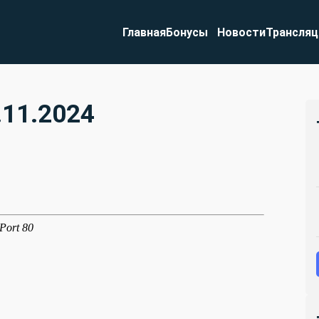
Главная
Бонусы
Новости
Трансляц
Фрибет
.11.2024