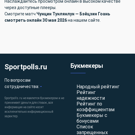
Наслаждайтесь просмотром онлайн в высоком качестве
через доступные плееры.
Смотрите матч
Чунцин Тунлянлун — Бэйцзин Гоань
смотреть онлайн 30 мая 2026
на нашем сайте.
Букмекеры
Sportpolls.ru
По вопросам
-
Народный рейтинг
сотрудничества:
Рейтинг
надежности
Sportpolls.ru не явялется букмекером и не
принимает деньги для ставок, вся
Рейтинг по
информация на сайте носит
коэффициентам
исключительно информационный
Букмекеры с
характер.
бонусами
Список
запрещенных