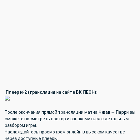
Плеер №2 (трансляция на сайте БК ЛЕОН):
После окончания прямой трансляции матча
Чжан — Парри
вы
сможете посмотреть повтор и ознакомиться с детальным
разбором игры.
Наслаждайтесь просмотром онлайн в высоком качестве
через доступные плееры.