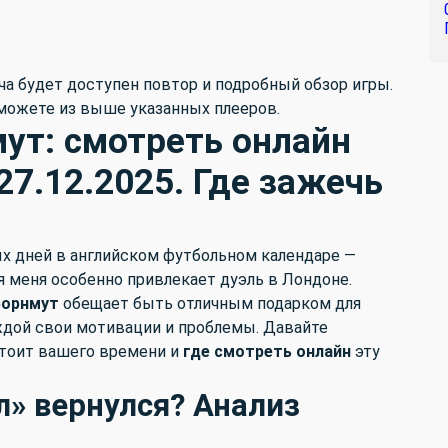
а будет доступен повтор и подробный обзор игры.
можете из выше указанных плееров.
ут: смотреть онлайн
7.12.2025. Где зажечь
х дней в английском футбольном календаре —
я меня особенно привлекает дуэль в Лондоне.
Борнмут
обещает быть отличным подарком для
аждой свои мотивации и проблемы. Давайте
стоит вашего времени и
где смотреть онлайн
эту
л» вернулся? Анализ