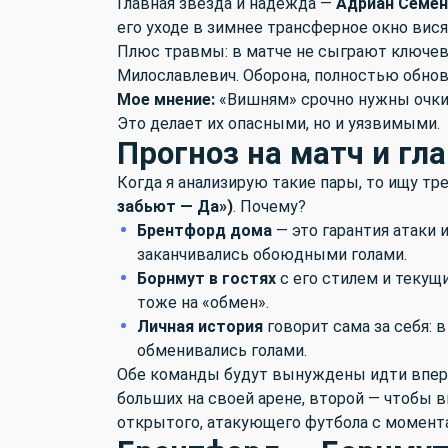
Главная звезда и надежда —
Адриан Семе
его уходе в зимнее трансферное окно вися
Плюс травмы: в матче не сыграют ключе
Милославлевич. Оборона, полностью обновл
Мое мнение:
«Вишням» срочно нужны очки,
Это делает их опасными, но и уязвимыми.
Прогноз на матч и гл
Когда я анализирую такие пары, то ищу тр
забьют — Да»)
. Почему?
Брентфорд дома
— это гарантия атаки 
заканчивались обоюдными голами.
Борнмут в гостях
с его стилем и текущ
тоже на «обмен».
Личная история
говорит сама за себя: 
обменивались голами.
Обе команды будут вынуждены идти впере
больших на своей арене, второй — чтобы в
открытого, атакующего футбола с момент