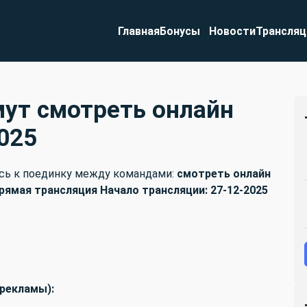
Главная
Бонусы
Новости
Трансляц
Фрибет
ут смотреть онлайн
025
сь к поединку между командами:
смотреть онлайн
ямая трансляция Начало трансляции: 27-12-2025
 рекламы):