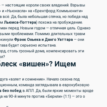
 — настоящие короли своих владений. Взрывы
» и «Ньюкасла» на «Брентфорд Коммьюнити»
 всё. Да, была небольшая спячка, но победа над
ем
Льюиса-Поттера
) похожа на пробуждение.
арман перед Новым годом — отличная цель. Однако
овыми проблемами. Помимо длительных травм
покинули
Фрэнк Оньека и Данго Уаттара
— они
тава будет серьезно испытана.
рд, столь грозный дома, компенсировать эти
ол?
 блеск «вишен»? Ищем
дуга «взлет и сомнение». Начало сезона под
ционным, команда заглядывала в еврокубковую
в без побед
в АПЛ. Да, были яркие моменты вроде
а на 90-й минуте против «Бернли» (1:1) — это о