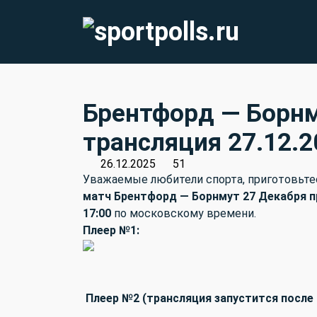
Брентфорд — Борнм
трансляция 27.12.2
26.12.2025
51
Уважаемые любители спорта, приготовьте
матч Брентфорд — Борнмут 27 Декабря пр
17:00
по московскому времени.
Плеер №1:
Плеер №2 (трансляция запустится после