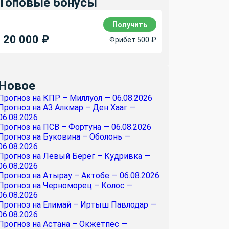
Топовые бонусы
Получить
20 000 ₽
Фрибет 500 ₽
Новое
Прогноз на КПР – Миллуол — 06.08.2026
Прогноз на АЗ Алкмар – Ден Хааг —
06.08.2026
Прогноз на ПСВ – Фортуна — 06.08.2026
Прогноз на Буковина – Оболонь —
06.08.2026
Прогноз на Левый Берег – Кудривка —
06.08.2026
Прогноз на Атырау – Актобе — 06.08.2026
Прогноз на Черноморец – Колос —
06.08.2026
Прогноз на Елимай – Иртыш Павлодар —
06.08.2026
Прогноз на Астана – Окжетпес —