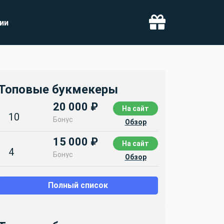
ии
Фрибет 500 ₽
Получить
Топовые букмекеры
20 000 ₽
На сайт
10
Бонус
Обзор
15 000 ₽
На сайт
4
Бонус
Обзор
Полный список