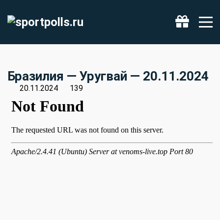
Фрибет 500 ₽
Получить
Бразилия — Уругвай — 20.11.2024
20.11.2024
139