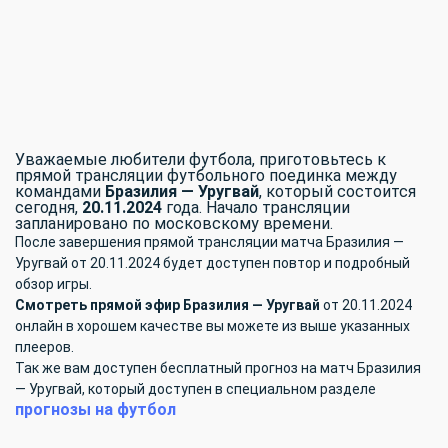
Уважаемые любители футбола, приготовьтесь к
прямой трансляции футбольного поединка между
командами
Бразилия — Уругвай
, который состоится
сегодня,
20.11.2024
года. Начало трансляции
запланировано по московскому времени.
После завершения прямой трансляции матча Бразилия —
Уругвай от 20.11.2024 будет доступен повтор и подробный
обзор игры.
Смотреть прямой эфир Бразилия — Уругвай
от 20.11.2024
онлайн в хорошем качестве вы можете из выше указанных
плееров.
Так же вам доступен бесплатный прогноз на матч Бразилия
— Уругвай, который доступен в специальном разделе
прогнозы на футбол