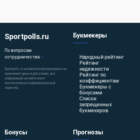
Букмекеры
Sportpolls.ru
По вопросам
-
Народный рейтинг
сотрудничества:
Рейтинг
надежности
Sportpolls.ru не явялется букмекером и не
принимает деньги для ставок, вся
Рейтинг по
информация на сайте носит
коэффициентам
исключительно информационный
Букмекеры с
характер.
бонусами
Список
запрещенных
букмекеров
Бонусы
Прогнозы