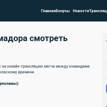
Главная
Бонусы
Новости
Трансляц
Фрибет
мадора смотреть
с на онлайн-трансляцию матча между командами
сковскому времени.
 рекламы):