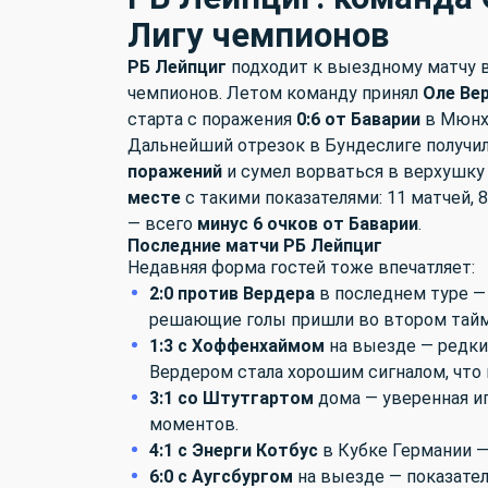
Лигу чемпионов
РБ Лейпциг
подходит к выездному матчу в
чемпионов. Летом команду принял
Оле Ве
старта с поражения
0:6 от Баварии
в Мюнхе
Дальнейший отрезок в Бундеслиге получи
поражений
и сумел ворваться в верхушку
месте
с такими показателями: 11 матчей, 8
— всего
минус 6 очков от Баварии
.
Последние матчи РБ Лейпциг
Недавняя форма гостей тоже впечатляет:
2:0 против Вердера
в последнем туре — 
решающие голы пришли во втором тайм
1:3 с Хоффенхаймом
на выезде — редки
Вердером стала хорошим сигналом, что
3:1 со Штутгартом
дома — уверенная иг
моментов.
4:1 с Энерги Котбус
в Кубке Германии —
6:0 с Аугсбургом
на выезде — показате