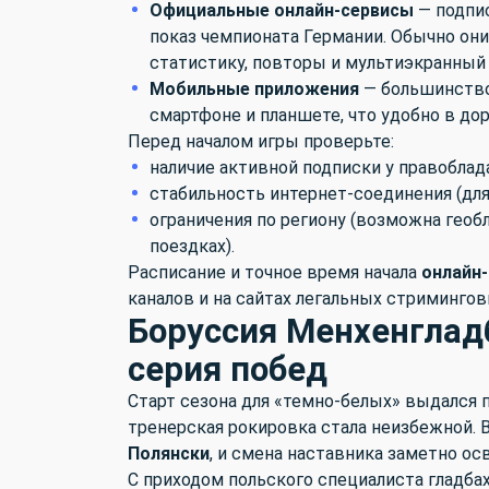
Официальные онлайн-сервисы
— подпи
показ чемпионата Германии. Обычно они
статистику, повторы и мультиэкранный
Мобильные приложения
— большинство
смартфоне и планшете, что удобно в дор
Перед началом игры проверьте:
наличие активной подписки у правоблад
стабильность интернет-соединения (для 
ограничения по региону (возможна геоб
поездках).
Расписание и точное время начала
онлайн
каналов и на сайтах легальных стриминго
Боруссия Менхенгладб
серия побед
Старт сезона для «темно-белых» выдался 
тренерская рокировка стала неизбежной. 
Полянски
, и смена наставника заметно ос
С приходом польского специалиста гладб