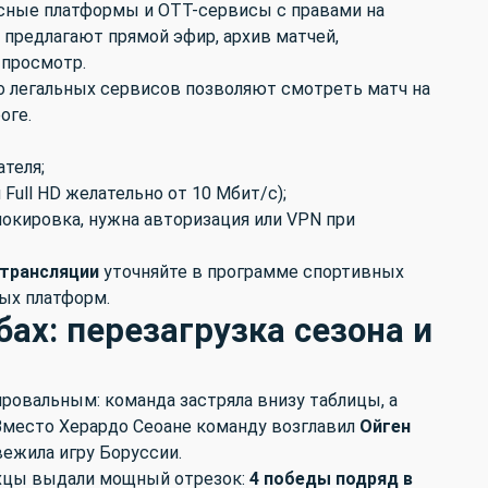
сные платформы и OTT-сервисы с правами на
 предлагают прямой эфир, архив матчей,
 просмотр.
 легальных сервисов позволяют смотреть матч на
оге.
ателя;
Full HD желательно от 10 Мбит/с);
локировка, нужна авторизация или VPN при
-трансляции
уточняйте в программе спортивных
вых платформ.
ах: перезагрузка сезона и
провальным: команда застряла внизу таблицы, а
Вместо Херардо Сеоане команду возглавил
Ойген
вежила игру Боруссии.
ахцы выдали мощный отрезок:
4 победы подряд в