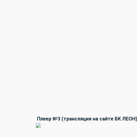
Плеер №3 (трансляция на сайте БК ЛЕОН)