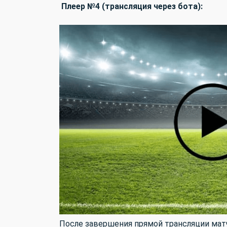
Плеер №4 (трансляция через бота):
После завершения прямой трансляции матч