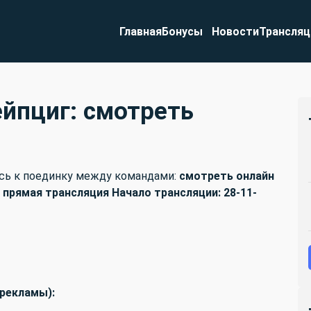
Главная
Бонусы
Новости
Трансляц
Фрибет
ейпциг: смотреть
сь к поединку между командами:
смотреть онлайн
 прямая трансляция Начало трансляции: 28-11-
 рекламы):