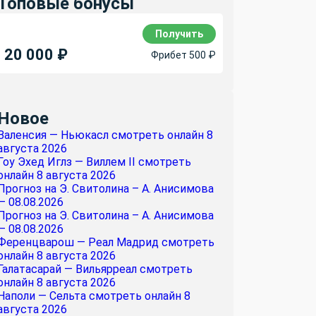
Топовые бонусы
Получить
20 000 ₽
Фрибет 500 ₽
Новое
Валенсия — Ньюкасл смотреть онлайн 8
августа 2026
Гоу Эхед Иглз — Виллем II смотреть
онлайн 8 августа 2026
Прогноз на Э. Свитолина – А. Анисимова
— 08.08.2026
Прогноз на Э. Свитолина – А. Анисимова
— 08.08.2026
Ференцварош — Реал Мадрид смотреть
онлайн 8 августа 2026
Галатасарай — Вильярреал смотреть
онлайн 8 августа 2026
Наполи — Сельта смотреть онлайн 8
августа 2026