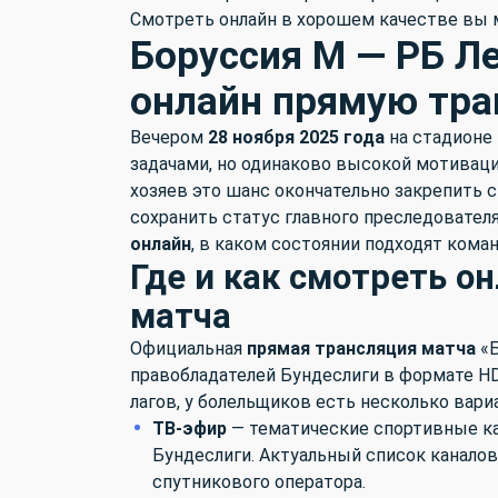
Смотреть онлайн в хорошем качестве вы 
Боруссия М — РБ Ле
онлайн
прямую тра
Вечером
28 ноября 2025 года
на стадионе
задачами, но одинаково высокой мотивац
хозяев это шанс окончательно закрепить с
сохранить статус главного преследовател
онлайн
, в каком состоянии подходят кома
Где и как смотреть 
матча
Официальная
прямая трансляция матча
«Б
правобладателей Бундеслиги в формате HD
лагов, у болельщиков есть несколько вари
ТВ-эфир
— тематические спортивные ка
Бундеслиги. Актуальный список каналов
спутникового оператора.