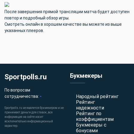
После завершения прямой трансляции матча будет доступен
повтор и подробный обзор игры.
Смотреть онлайн в хорошем качестве вы можете из выше
указанных плееров.
Букмекеры
Sportpolls.ru
По вопросам
-
Народный рейтинг
сотрудничества:
Рейтинг
надежности
Sportpolls.ru не явялется букмекером и не
принимает деньги для ставок, вся
Рейтинг по
информация на сайте носит
коэффициентам
исключительно информационный
Букмекеры с
характер.
бонусами