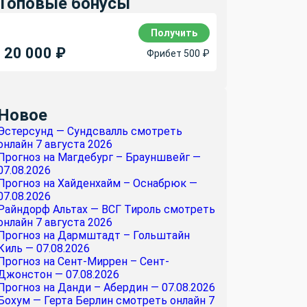
Топовые бонусы
Получить
20 000 ₽
Фрибет 500 ₽
Новое
Эстерсунд — Сундсвалль смотреть
онлайн 7 августа 2026
Прогноз на Магдебург – Брауншвейг —
07.08.2026
Прогноз на Хайденхайм – Оснабрюк —
07.08.2026
Райндорф Альтах — ВСГ Тироль смотреть
онлайн 7 августа 2026
Прогноз на Дармштадт – Гольштайн
Киль — 07.08.2026
Прогноз на Сент-Миррен – Сент-
Джонстон — 07.08.2026
Прогноз на Данди – Абердин — 07.08.2026
Бохум — Герта Берлин смотреть онлайн 7