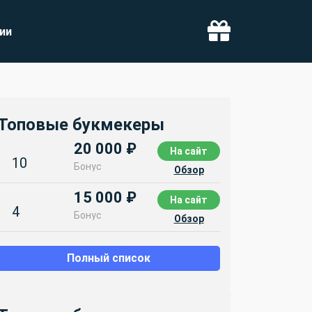
ии
Фрибет 500 ₽
Получить
Топовые букмекеры
20 000 ₽
На сайт
10
Бонус
Обзор
15 000 ₽
На сайт
4
Бонус
Обзор
Полный список