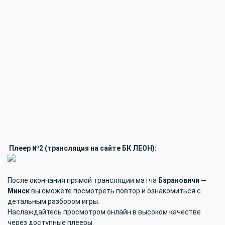
Плеер №2 (трансляция на сайте БК ЛЕОН):
После окончания прямой трансляции матча
Барановичи —
Минск
вы сможете посмотреть повтор и ознакомиться с
детальным разбором игры.
Наслаждайтесь просмотром онлайн в высоком качестве
через доступные плееры.