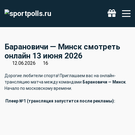
Фрибет 500 ₽
Получить
Барановичи — Минск смотреть
онлайн 13 июня 2026
12.06.2026
16
Дорогие любители спорта! Приглашаем вас на онлайн-
трансляцию матча между командами
Барановичи — Минск
.
Начало по московскому времени.
Плеер №1 (трансляция запустится после рекламы):