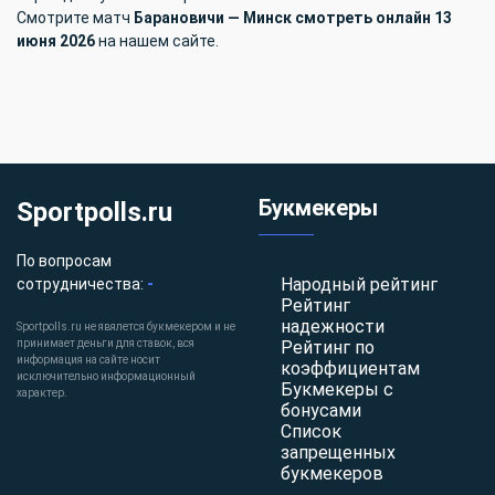
Смотрите матч
Барановичи — Минск смотреть онлайн 13
июня 2026
на нашем сайте.
Букмекеры
Sportpolls.ru
По вопросам
-
Народный рейтинг
сотрудничества:
Рейтинг
надежности
Sportpolls.ru не явялется букмекером и не
принимает деньги для ставок, вся
Рейтинг по
информация на сайте носит
коэффициентам
исключительно информационный
Букмекеры с
характер.
бонусами
Список
запрещенных
букмекеров