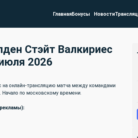
Главная
Бонусы
Новости
Трансляц
Фрибет
лден Стэйт Валкириес
 июля 2026
с на онлайн-трансляцию матча между командами
. Начало по московскому времени.
 рекламы):