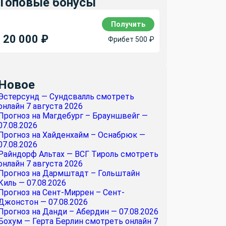
Топовые бонусы
Получить
20 000 ₽
Фрибет 500 ₽
Новое
Эстерсунд — Сундсвалль смотреть
онлайн 7 августа 2026
Прогноз на Магдебург – Брауншвейг —
07.08.2026
Прогноз на Хайденхайм – Оснабрюк —
07.08.2026
Райндорф Альтах — ВСГ Тироль смотреть
онлайн 7 августа 2026
Прогноз на Дармштадт – Гольштайн
Киль — 07.08.2026
Прогноз на Сент-Миррен – Сент-
Джонстон — 07.08.2026
Прогноз на Данди – Абердин — 07.08.2026
Бохум — Герта Берлин смотреть онлайн 7