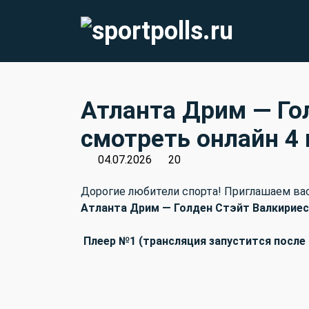
Атланта Дрим — Го
смотреть онлайн 4
04.07.2026
20
Дорогие любители спорта! Приглашаем ва
Атланта Дрим — Голден Стэйт Валкириес
Плеер №1 (трансляция запустится после