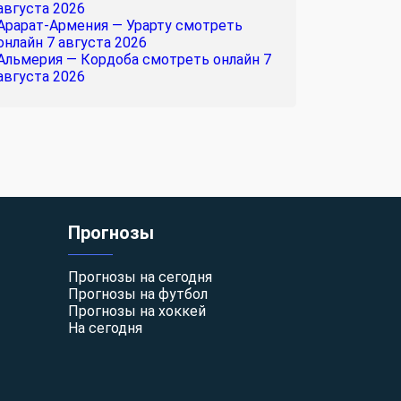
августа 2026
Арарат-Армения — Урарту смотреть
онлайн 7 августа 2026
Альмерия — Кордоба смотреть онлайн 7
августа 2026
Прогнозы
Прогнозы на сегодня
Прогнозы на футбол
Прогнозы на хоккей
На сегодня