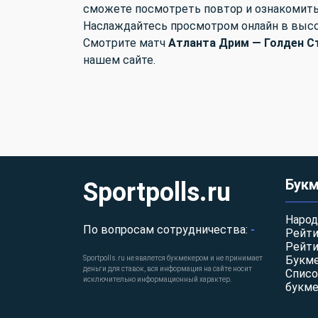
сможете посмотреть повтор и ознакомить
Наслаждайтесь просмотром онлайн в высо
Смотрите матч
Атланта Дрим — Голден Ст
нашем сайте.
Бук
Sportpolls.ru
Народ
По вопросам сотрудничества:
-
Рейти
Рейти
Букме
Sportpolls.ru не явялется букмекером и не принимает
деньги для ставок, вся информация на сайте носит
Списо
исключительно информационный характер.
букм