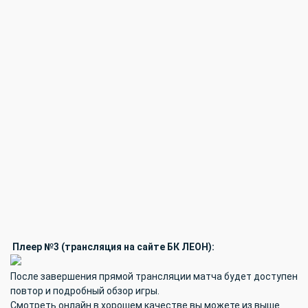
Плеер №3 (трансляция на сайте БК ЛЕОН):
После завершения прямой трансляции матча будет доступен
повтор и подробный обзор игры.
Смотреть онлайн в хорошем качестве вы можете из выше