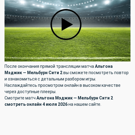
После окончания прямой трансляции матча
Альтона
Мэджик — Мельбурн Сити 2
вы сможете посмотреть повтор
и ознакомиться с детальным разбором игры.
Наслаждайтесь просмотром онлайн в высоком качестве
через доступные плееры.
Смотрите матч
Альтона Мэджик — Мельбурн Сити 2
смотреть онлайн 4 июля 2026
на нашем сайте.