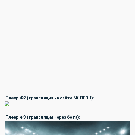
Плеер №2 (трансляция на сайте БК ЛЕОН):
Плеер №3 (трансляция через бота):